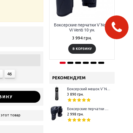
Боксерские перчатки V`Noks
Бок
Vi Venti 10 ун.
3 994 грн.
В КОРЗИНУ
46
РЕКОМЕНДУЕМ
Боксерский мешок V`Noks Boxing Machine Black 1.5 м 50-60 кг
3 890 грн.
ЗИНУ
Боксерские перчатки V`Noks Boxing Machine 10 oz
2 998 грн.
 этот товар