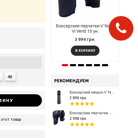
Боксерские перчатки V`Noks
Бок
Vi Venti 10 ун.
3 994 грн.
В КОРЗИНУ
46
РЕКОМЕНДУЕМ
Боксерский мешок V`Noks Boxing Machine Black 1.5 м 50-60 кг
3 890 грн.
ЗИНУ
Боксерские перчатки V`Noks Boxing Machine 10 oz
2 998 грн.
 этот товар