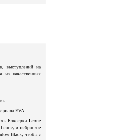
в, выступлений на
а из качественных
га.
териала EVA.
ro. Боксерки Leone
Leone, и неброское
adow Black, чтобы с