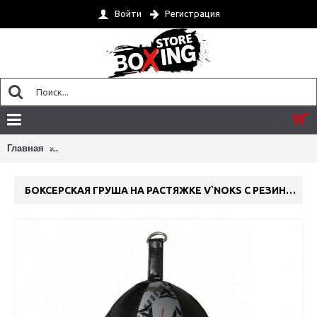
Войти
Регистрация
Товар(ов) 0 - 0 грн.
Боксерская груша на растяжке V`Noks с резиновым жгу
Главная
БОКСЕРСКАЯ ГРУША НА РАСТЯЖКЕ V`NOKS С РЕЗИНОВЫМ ЖГУТОМ