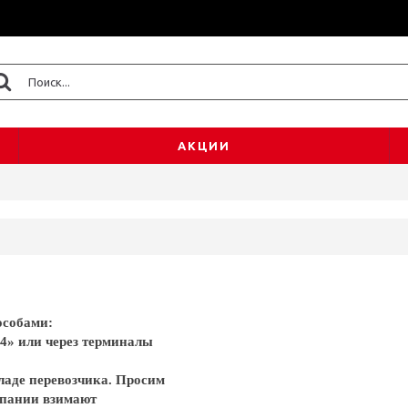
АКЦИИ
особами:
4» или через терминалы
ладе перевозчика. Просим
мпании взимают