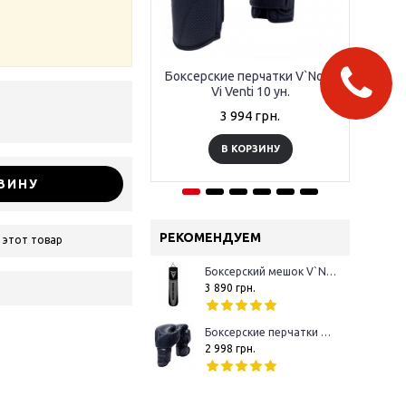
Боксерские перчатки V`Noks
Бок
Vi Venti 10 ун.
3 994 грн.
В КОРЗИНУ
ЗИНУ
РЕКОМЕНДУЕМ
 этот товар
Боксерский мешок V`Noks Boxing Machine Black 1.5 м 50-60 кг
3 890 грн.
Боксерские перчатки V`Noks Boxing Machine 10 oz
2 998 грн.