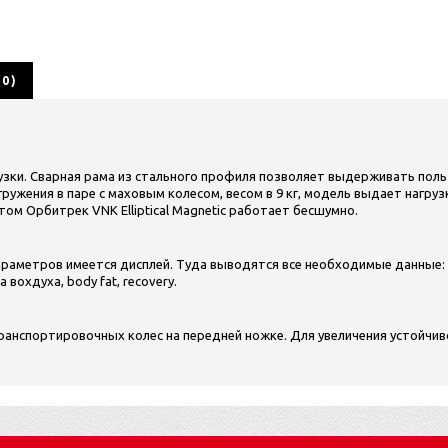
0)
грузки. Сварная рама из стального профиля позволяет выдерживать пол
гружения в паре с маховым колесом, весом в 9 кг, модель выдает нагруз
ом Орбитрек VNK Elliptical Magnetic работает бесшумно.
араметров имеется дисплей. Туда выводятся все необходимые данные: 
вохдуха, body fat, recovery.
ранспортировочных колес на передней ножке. Для увеличения устойчи