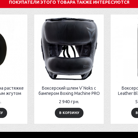
ПОКУПАТЕЛИ ЭТОГО ТОВАРА ТАКЖЕ ИНТЕРЕСУЮТСЯ
на растяжке
Боксерский шлем V`Noks с
Боксер
вым жгутом
бампером Boxing Machine PRO
Leather Bl
.
2 940 грн.
5
НУ
В КОРЗИНУ
В