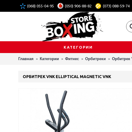
(068) 055-04-95
(050) 906-88-82
(073) 088-59-74
КАТЕГОРИИ
Главная
Категории
Фитнес
Орбитреки
Орбитрек V
ОРБИТРЕК VNK ELLIPTICAL MAGNETIC VNK