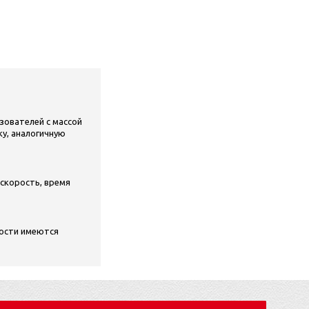
ьзователей с массой
ку, аналогичную
скорость, время
вости имеются