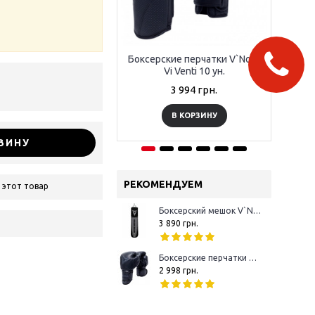
Боксерские перчатки V`Noks
Бок
Vi Venti 10 ун.
3 994 грн.
В КОРЗИНУ
ЗИНУ
РЕКОМЕНДУЕМ
 этот товар
Боксерский мешок V`Noks Boxing Machine Black 1.5 м 50-60 кг
3 890 грн.
Боксерские перчатки V`Noks Boxing Machine 10 oz
2 998 грн.