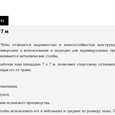
0)
*7 м
’Noks отличается надежностью и износостойкостью конструкц
ниверсален в использования и подходит для индивидуальных тр
навливаются металлические столбы.
рабочая зона площадью 7 х 7 м. позволяют спортсмену оттачиват
щая его от травм.
ремычками;
yizol;
ани испанского производства.
 чтобы использовать его в небольших и средних по размеру залах. 