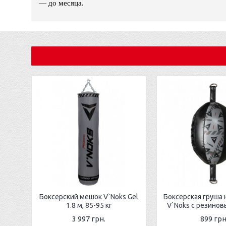
— до месяца.
Боксерский мешок V`Noks Gel
Боксерская груша 
1.8 м, 85-95 кг
V`Noks с резино
3 997 грн.
899 грн