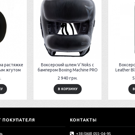
на растяжке
Боксерский шлем V`Noks с
Боксер
вым жгутом
бампером Boxing Machine PRO
Leather Bl
.
2 940 грн.
5
НУ
В КОРЗИНУ
В
Т ПОКУПАТЕЛЯ
КОНТАКТЫ
ль
+38 (068) 055-04-95