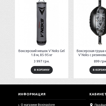
Боксерский мешок V`Noks Gel
Боксерская груша 
1.8 м, 85-95 кг
V`Noks с резино
3 997 грн.
899 грн
В КОРЗИНУ
В КОРЗИ
ИНФОРМАЦИЯ
КАБИНЕ
О магазине Boxingstore
Профи