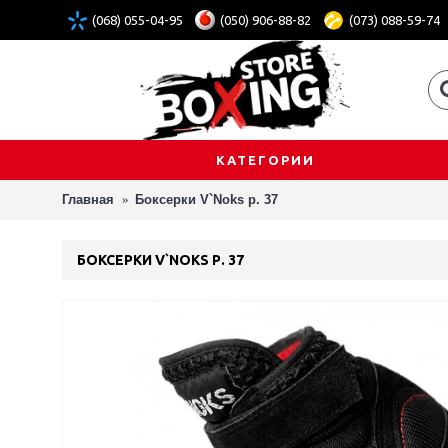
(068) 055-04-95
(050) 906-88-82
(073) 088-59-74
КАТЕГОРИИ
Главная
Боксерки V`Noks р. 37
БОКСЕРКИ V`NOKS Р. 37