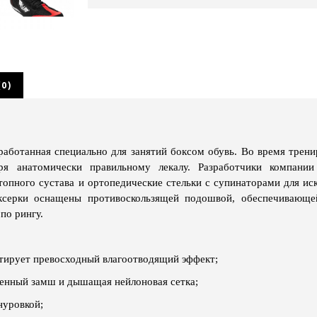
0)
работанная специально для занятий боксом обувь. Во время трен
ря анатомически правильному лекалу. Разработчики компани
топного сустава и ортопедические стельки с супинаторами для ис
ксерки оснащены противоскользящей подошвой, обеспечивающе
по рингу.
тирует превосходный влагоотводящий эффект;
енный замш и дышащая нейлоновая сетка;
нуровкой;